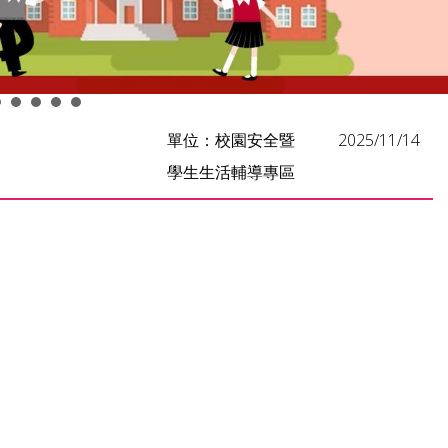
單位：校園安全暨
2025/11/14
學生生活輔導專區