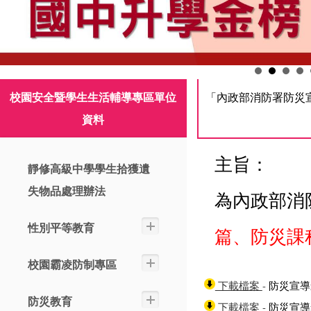
校園安全暨學生生活輔導專區單位
「內政部消防署防災
資料
主旨：
靜修高級中學學生拾獲遺
失物品處理辦法
為內政部消
性別平等教育
篇、防災課
校園霸凌防制專區
- 防災宣
下載檔案
防災教育
- 防災宣
下載檔案