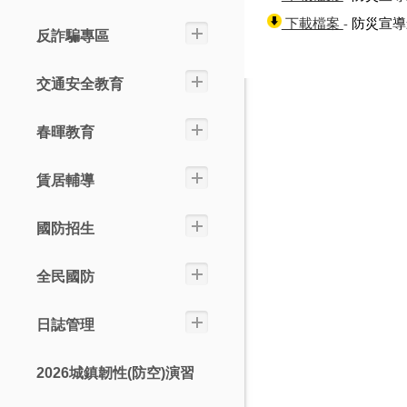
- 防災宣
下載檔案
反詐騙專區
交通安全教育
春暉教育
賃居輔導
國防招生
全民國防
日誌管理
2026城鎮韌性(防空)演習