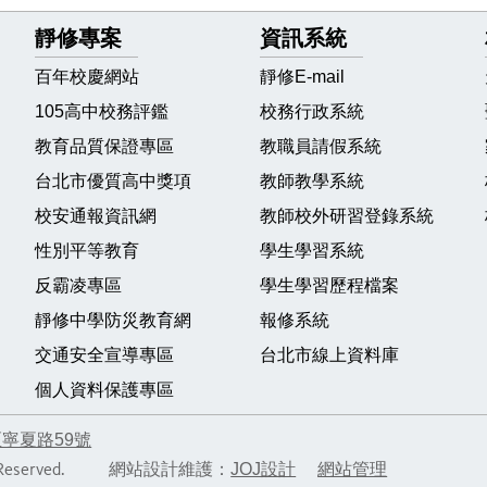
靜修專案
資訊系統
百年校慶網站
靜修E-mail
105高中校務評鑑
校務行政系統
教育品質保證專區
教職員請假系統
台北市優質高中獎項
教師教學系統
校安通報資訊網
教師校外研習登錄系統
性別平等教育
學生學習系統
反霸凌專區
學生學習歷程檔案
靜修中學防災教育網
報修系統
交通安全宣導專區
台北市線上資料庫
個人資料保護專區
區寧夏路59號
JOJ設計
網站管理
hts Reserved. 網站設計維護：