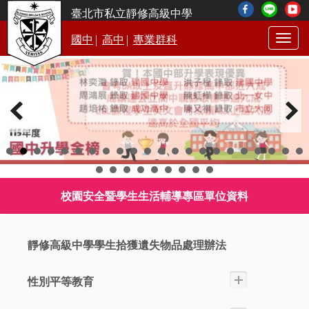
臺北市私立靜修高級中學
|
|
國中
高中
專業群科
Togg
navig
校園安全暨學生生活輔導專區單位資料
靜修高級中學學生拾獲遺失物品處理辦法
性別平等教育