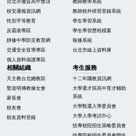
台北市優質高中獎項
教師教學系統
校安通報資訊網
教師校外研習登錄系統
性別平等教育
學生學習系統
反霸凌專區
學生學習歷程檔案
靜修中學防災教育網
報修系統
交通安全宣導專區
台北市線上資料庫
個人資料保護專區
相關組織
考生服務
天主教台北總教區
十二年國教資訊網
聖道明傳教修女會
大學選才與高中育才輔助
系統
家長會
大學甄選入學委員會
校友會
大學入學考試中心
校友資料登錄
技專校院招生策略委員會
技專院校招生委員會聯合