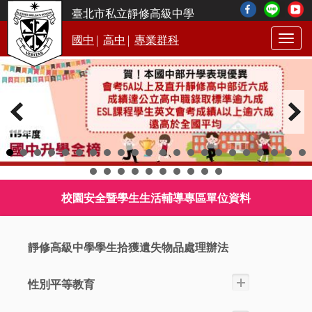
臺北市私立靜修高級中學
|
|
國中
高中
專業群科
Togg
navig
校園安全暨學生生活輔導專區單位資料
靜修高級中學學生拾獲遺失物品處理辦法
性別平等教育