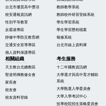
台北市優質高中獎項
教師教學系統
校安通報資訊網
教師校外研習登錄系統
性別平等教育
學生學習系統
反霸凌專區
學生學習歷程檔案
靜修中學防災教育網
報修系統
交通安全宣導專區
台北市線上資料庫
個人資料保護專區
相關組織
考生服務
天主教台北總教區
十二年國教資訊網
聖道明傳教修女會
大學選才與高中育才輔助
系統
家長會
大學甄選入學委員會
校友會
大學入學考試中心
校友資料登錄
技專校院招生策略委員會