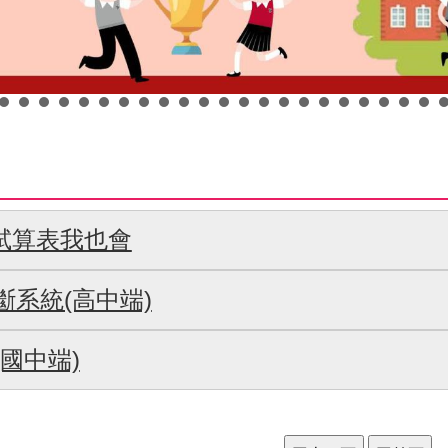
19 試算表我也會
斷系統(高中端)
國中端)