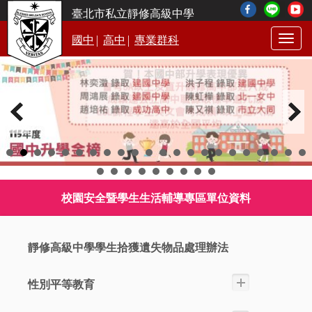
臺北市私立靜修高級中學
|
|
國中
高中
專業群科
Togg
navig
校園安全暨學生生活輔導專區單位資料
靜修高級中學學生拾獲遺失物品處理辦法
性別平等教育