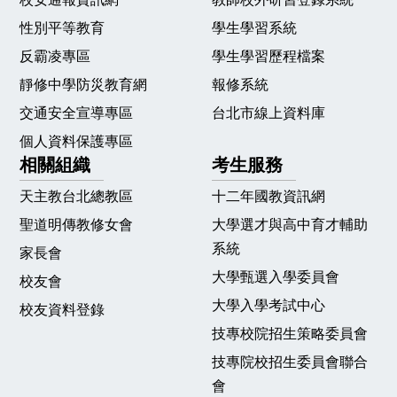
性別平等教育
學生學習系統
反霸凌專區
學生學習歷程檔案
靜修中學防災教育網
報修系統
交通安全宣導專區
台北市線上資料庫
個人資料保護專區
相關組織
考生服務
天主教台北總教區
十二年國教資訊網
聖道明傳教修女會
大學選才與高中育才輔助
系統
家長會
大學甄選入學委員會
校友會
大學入學考試中心
校友資料登錄
技專校院招生策略委員會
技專院校招生委員會聯合
會