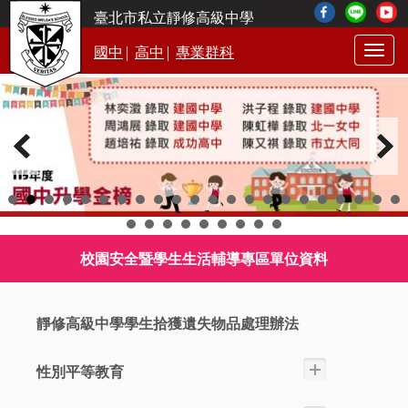
臺北市私立靜修高級中學
|
|
國中
高中
專業群科
Togg
navig
校園安全暨學生生活輔導專區單位資料
靜修高級中學學生拾獲遺失物品處理辦法
性別平等教育