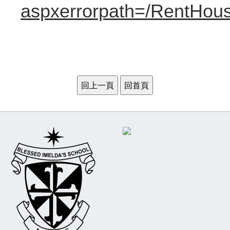
aspxerrorpath=/RentHou