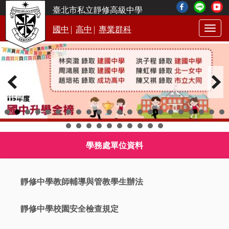
臺北市私立靜修高級中學
|
|
國中
高中
專業群科
Togg
navig
學務處單位資料
靜修中學教師輔導與管教學生辦法
靜修中學校園安全檢查規定