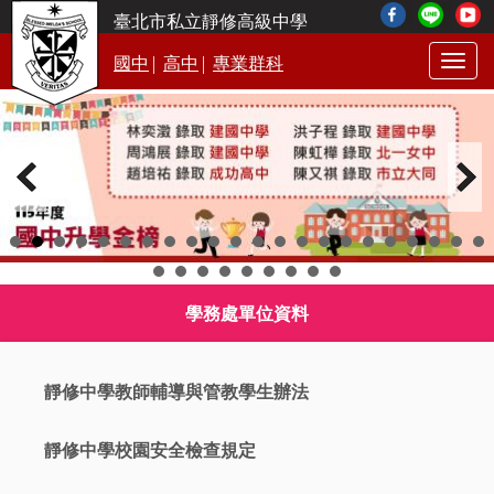
臺北市私立靜修高級中學
|
|
國中
高中
專業群科
Togg
navig
學務處單位資料
靜修中學教師輔導與管教學生辦法
靜修中學校園安全檢查規定