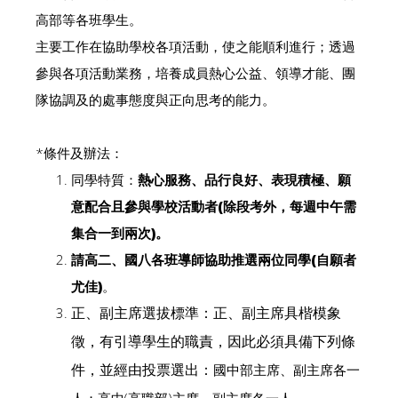
高部等各班學生。
主要工作在協助學校各項活動，使之能順利進行；透過
參與各項活動業務，培養成員熱心公益、領導才能、團
隊協調及的處事態度與正向思考的能力。
*條件及辦法：
同學特質：
熱心服務、品行良好、表現積極、願
意配合且參與學校活動者
(
除段考外，每週中午需
集合一到兩次
)
。
請高二、國八各班導師協助推選兩位同學
(
自願者
尤佳
)
。
正、副主席
選拔標準：正、副主席具楷模象
徵，有引導學生的職責，因此必須具備下列條
國中部主席、副主席各一
件，並經由投票選出：