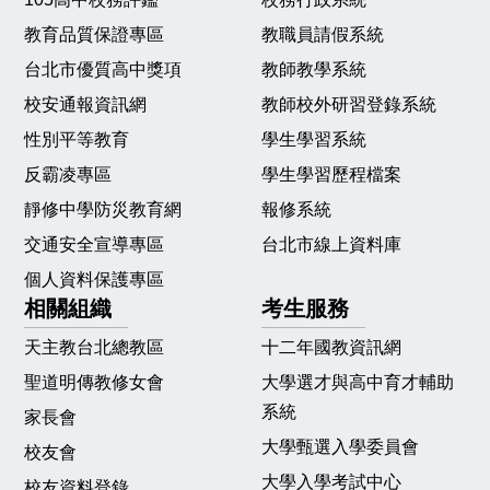
教育品質保證專區
教職員請假系統
台北市優質高中獎項
教師教學系統
校安通報資訊網
教師校外研習登錄系統
性別平等教育
學生學習系統
反霸凌專區
學生學習歷程檔案
靜修中學防災教育網
報修系統
交通安全宣導專區
台北市線上資料庫
個人資料保護專區
相關組織
考生服務
天主教台北總教區
十二年國教資訊網
聖道明傳教修女會
大學選才與高中育才輔助
系統
家長會
大學甄選入學委員會
校友會
大學入學考試中心
校友資料登錄