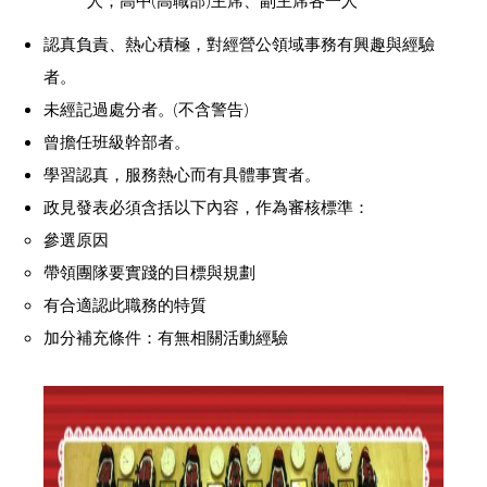
人；高中(高職部)主席、副主席各一人
認真負責、熱心積極，對經營公領域事務有興趣與經驗
者。
未經記過處分者。(不含警告)
曾擔任班級幹部者。
學習認真，服務熱心而有具體事實者。
政見發表必須含括以下內容，作為審核標準：
參選原因
帶領團隊要實踐的目標與規劃
有合適認此職務的特質
加分補充條件：有無相關活動經驗
​