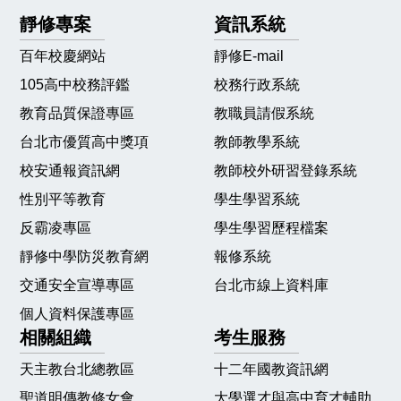
靜修專案
資訊系統
百年校慶網站
靜修E-mail
105高中校務評鑑
校務行政系統
教育品質保證專區
教職員請假系統
台北市優質高中獎項
教師教學系統
校安通報資訊網
教師校外研習登錄系統
性別平等教育
學生學習系統
反霸凌專區
學生學習歷程檔案
靜修中學防災教育網
報修系統
交通安全宣導專區
台北市線上資料庫
個人資料保護專區
相關組織
考生服務
天主教台北總教區
十二年國教資訊網
聖道明傳教修女會
大學選才與高中育才輔助