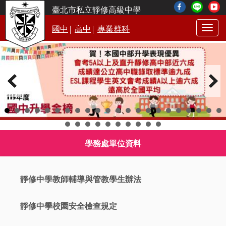
臺北市私立靜修高級中學
|
|
國中
高中
專業群科
Togg
navig
學務處單位資料
靜修中學教師輔導與管教學生辦法
靜修中學校園安全檢查規定