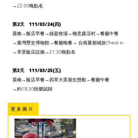
→22:00晚點名
第2天 111/03/24(四)
晨喚→飯店早餐→綠盈牧場→檜意森活村→餐廳午餐
→臺灣歷史博物館→餐廳晚餐→ 台南夏都城旅Check in
→享受飯店設施→21:30晚點名
第3天 111/03/25(五)
晨喚→飯店早餐→四草大眾廟生態船→餐廳午餐
→約18:30快樂賦歸
更 多 圖 片