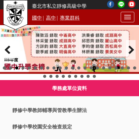
臺北市私立靜修高級中學
|
|
國中
高中
專業群科
Togg
navig
學務處單位資料
靜修中學教師輔導與管教學生辦法
靜修中學校園安全檢查規定