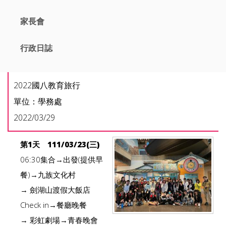
家長會
行政日誌
2022國八教育旅行
單位：學務處
2022/03/29
第1天 111/03/23(三)
06:30集合→出發(提供早
餐)→九族文化村
→ 劍湖山渡假大飯店
Check in→餐廳晚餐
→ 彩虹劇場→青春晚會