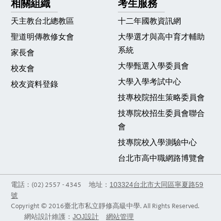
相關組織
考生服務
天主教台北總教區
十二年國教資訊網
聖道明傳教修女會
大學選才與高中育才輔助
系統
家長會
大學甄選入學委員會
校友會
大學入學考試中心
校友資料登錄
技專校院招生策略委員會
技專院校招生委員會聯合
會
技專院校入學測驗中心
台北市高中職網路博覽會
103324台北市大同區寧夏路59
電話：(02) 2557 - 4345 地址：
號
Copyright © 2016臺北市私立靜修高級中學. All Rights Reserved.
JOJ設計
網站管理
網站設計維護：