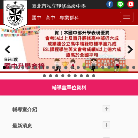
臺北市私立靜修高級中學
|
|
國中
高中
專業群科
Togg
navig
輔導室單位資料
輔導室介紹
最新消息