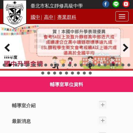
臺北市私立靜修高級中學
|
|
國中
高中
專業群科
Togg
navig
輔導室單位資料
輔導室介紹
最新消息