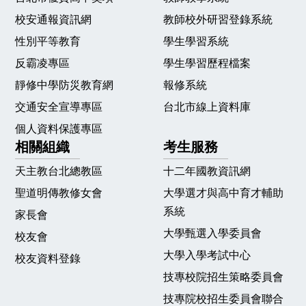
校安通報資訊網
教師校外研習登錄系統
性別平等教育
學生學習系統
反霸凌專區
學生學習歷程檔案
靜修中學防災教育網
報修系統
交通安全宣導專區
台北市線上資料庫
個人資料保護專區
相關組織
考生服務
天主教台北總教區
十二年國教資訊網
聖道明傳教修女會
大學選才與高中育才輔助
系統
家長會
大學甄選入學委員會
校友會
大學入學考試中心
校友資料登錄
技專校院招生策略委員會
技專院校招生委員會聯合