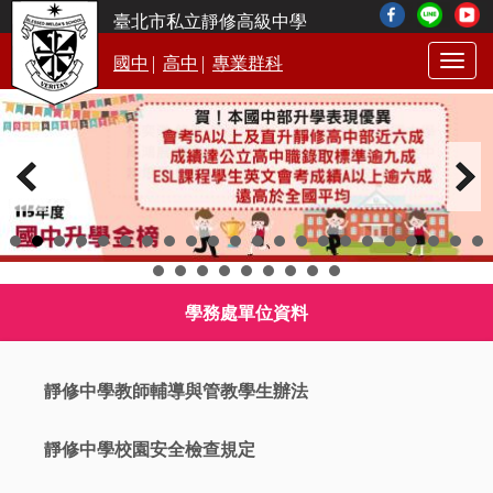
臺北市私立靜修高級中學
|
|
國中
高中
專業群科
Togg
navig
學務處單位資料
靜修中學教師輔導與管教學生辦法
靜修中學校園安全檢查規定