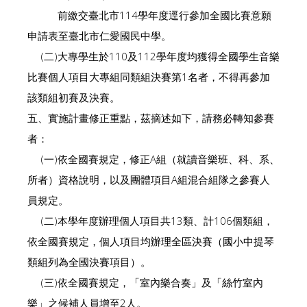
前繳交臺北市114學年度逕行參加全國比賽意願
申請表至臺北市仁愛國民中學。
(二)大專學生於110及112學年度均獲得全國學生音樂
比賽個人項目大專組同類組決賽第1名者，不得再參加
該類組初賽及決賽。
五、實施計畫修正重點，茲摘述如下，請務必轉知參賽
者：
(一)依全國賽規定，修正A組（就讀音樂班、科、系、
所者）資格說明，以及團體項目A組混合組隊之參賽人
員規定。
(二)本學年度辦理個人項目共13類、計106個類組，
依全國賽規定，個人項目均辦理全區決賽（國小中提琴
類組列為全國決賽項目）。
(三)依全國賽規定，「室內樂合奏」及「絲竹室內
樂」之候補人員增至2人。