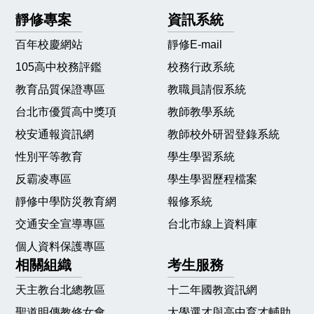
靜修專案
資訊系統
百年校慶網站
靜修E-mail
105高中校務評鑑
校務行政系統
教育品質保證專區
教職員請假系統
台北市優質高中獎項
教師教學系統
校安通報資訊網
教師校外研習登錄系統
性別平等教育
學生學習系統
反霸凌專區
學生學習歷程檔案
靜修中學防災教育網
報修系統
交通安全宣導專區
台北市線上資料庫
個人資料保護專區
相關組織
考生服務
天主教台北總教區
十二年國教資訊網
聖道明傳教修女會
大學選才與高中育才輔助