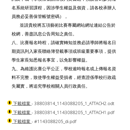
名系統研習課程，因涉學生權益及個資，請各校承辦人
員務必妥善保管帳號密碼），
並請貴校將五項藝術比賽專屬網站網址連結公告於
校網，善盡訊息公告周知之責任。
八、比賽報名時程，請確實轉知並務必請導師將報名日
期資訊列入家長聯絡簿登載事項或班級重要事項，提供
學生家長知悉報名事宜，以免影響權益。
九、為維護比賽公平公正，學校逾時報名或上傳報名資
料不完整，致使學生權益受損者，經查證係學校行政疏
失屬實，將追究學校相關人員行政責任。
- 38803814_1143088205_1_ATTACH2.odt
下載檔案
- 38803814_1143088205_1_ATTACH1.pdf
下載檔案
- #1143088205_di.pdf
下載檔案