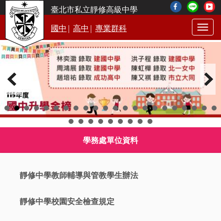
臺北市私立靜修高級中學
|
|
國中
高中
專業群科
Togg
navig
學務處單位資料
靜修中學教師輔導與管教學生辦法
靜修中學校園安全檢查規定