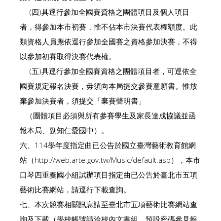
(四)具逕行參加全國賽資格之團體項目及個人項目
者，得參加本市初賽，惟不佔本市決賽代表權額度。此
類資格人員應依逕行參加全國賽之資格參加決賽，不得
以參加初賽取得決賽代表權。
(五)具逕行參加全國賽資格之團體項目者，可逕依全
國賽規定報名決賽，毋須向本局提交參賽意願書。惟放
棄參加決賽者，須提交「棄賽聲明書」
（團體項目必須與所有參賽學生及家長達成協議並函
報本局、副知仁愛國中）。
六、114學年度指定曲已公告於國立臺灣藝術教育館網
站（http://web.arte.gov.tw/Music/default.asp），本市
口琴四重奏國小組試辦項目指定曲已公告於臺北市五項
藝術比賽網站，請逕行下載查詢。
七、本次競賽相關訊息請至臺北市五項藝術比賽網站查
詢及下載（學校帳號請洽校內文書組，預設密碼參見報