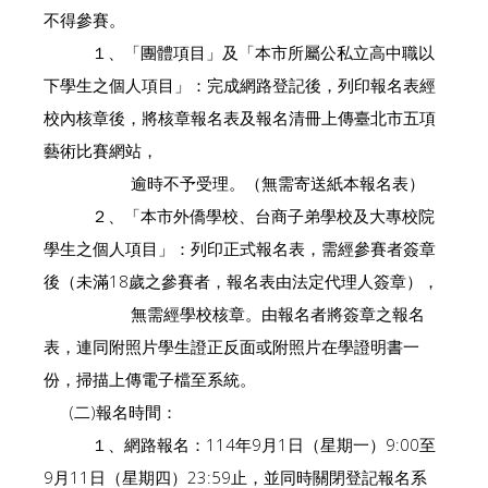
不得參賽。
１、「團體項目」及「本市所屬公私立高中職以
下學生之個人項目」：完成網路登記後，列印報名表經
校內核章後，將核章報名表及報名清冊上傳臺北市五項
藝術比賽網站，
逾時不予受理。（無需寄送紙本報名表）
２、「本市外僑學校、台商子弟學校及大專校院
學生之個人項目」：列印正式報名表，需經參賽者簽章
後（未滿18歲之參賽者，報名表由法定代理人簽章），
無需經學校核章。由報名者將簽章之報名
表，連同附照片學生證正反面或附照片在學證明書一
份，掃描上傳電子檔至系統。
(二)報名時間：
１、網路報名：114年9月1日（星期一）9:00至
9月11日（星期四）23:59止，並同時關閉登記報名系