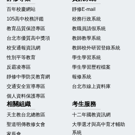
百年校慶網站
靜修E-mail
105高中校務評鑑
校務行政系統
教育品質保證專區
教職員請假系統
台北市優質高中獎項
教師教學系統
校安通報資訊網
教師校外研習登錄系統
性別平等教育
學生學習系統
反霸凌專區
學生學習歷程檔案
靜修中學防災教育網
報修系統
交通安全宣導專區
台北市線上資料庫
個人資料保護專區
相關組織
考生服務
天主教台北總教區
十二年國教資訊網
聖道明傳教修女會
大學選才與高中育才輔助
系統
家長會