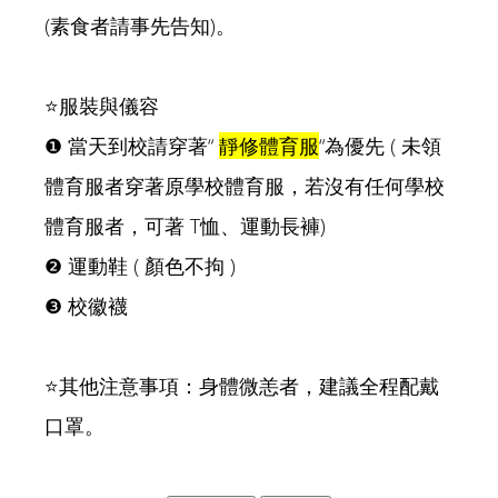
(素食者請事先告知)。
⭐服裝與儀容
❶ 當天到校請穿著“
靜修體育服
“為優先 ( 未領
體育服者穿著原學校體育服，若沒有任何學校
體育服者，可著 T恤、運動長褲)
❷ 運動鞋 ( 顏色不拘 )
❸ 校徽襪
⭐其他注意事項：身體微恙者，建議全程配戴
口罩。