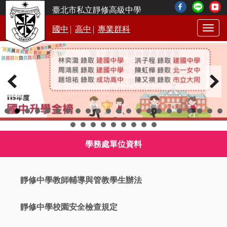
臺北市私立靜修高級中學
|
|
國中
高中
專業群科
Togg
navig
學務處單位資料
靜修中學教師輔導與管教學生辦法
靜修中學校園安全檢查規定