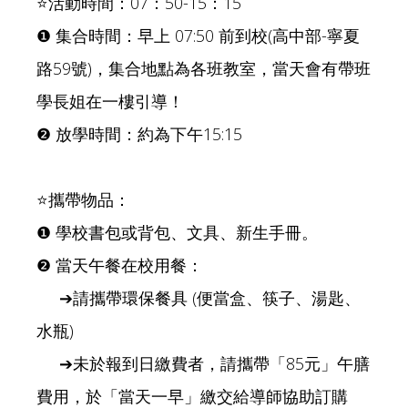
⭐活動時間：07：50-15：15
❶ 集合時間：早上 07:50 前到校(高中部-寧夏
路59號)，集合地點為各班教室，當天會有帶班
學長姐在一樓引導！
❷ 放學時間：約為下午15:15
⭐攜帶物品：
❶ 學校書包或背包、文具、新生手冊。
❷ 當天午餐在校用餐：
➔請攜帶環保餐具 (便當盒、筷子、湯匙、
水瓶)
➔未於報到日繳費者，請攜帶「85元」午膳
費用，於「當天一早」繳交給導師協助訂購