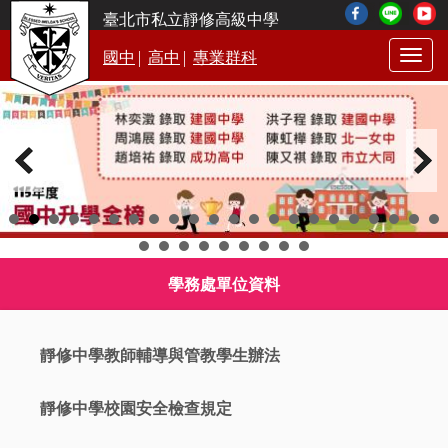
臺北市私立靜修高級中學
|
|
國中
高中
專業群科
Togg
navig
學務處單位資料
靜修中學教師輔導與管教學生辦法
靜修中學校園安全檢查規定