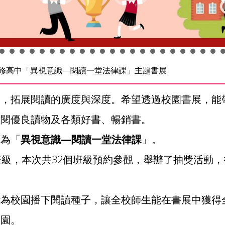
靜修高中「異視意識—閱讀一堂法律課」主題書展
習，拓展閱讀的廣度與深度。希望透過校園書展，能
翻閱優良讀物及各類好書、暢銷書。
訂為「
異視意識—閱讀一堂法律課
」。
班級，本次共32個班級預約參觀，舉辦了抽獎活動
能為校園播下閱讀種子，讓全校師生能在書展中獲得
校園。