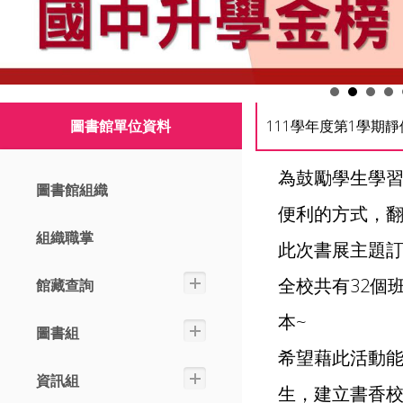
圖書館單位資料
111學年度第1學期
為鼓勵學生學
圖書館組織
便利的方式，
組織職掌
此次書展主題
全校共有32個
館藏查詢
本~
圖書組
希望藉此活動
資訊組
生，建立書香