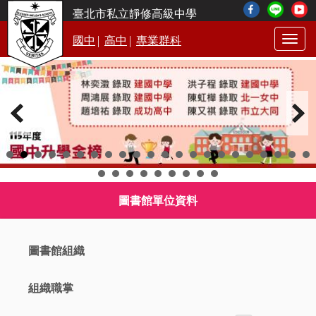
臺北市私立靜修高級中學
|
|
國中
高中
專業群科
Togg
navig
圖書館單位資料
圖書館組織
組織職掌