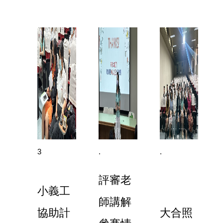
3
.
.
評審老
小義工
師講解
協助計
大合照