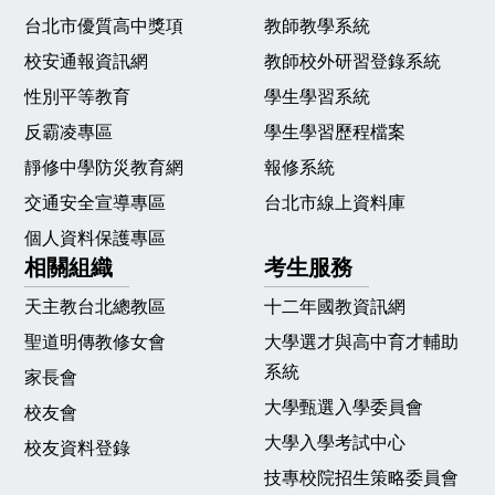
台北市優質高中獎項
教師教學系統
校安通報資訊網
教師校外研習登錄系統
性別平等教育
學生學習系統
反霸凌專區
學生學習歷程檔案
靜修中學防災教育網
報修系統
交通安全宣導專區
台北市線上資料庫
個人資料保護專區
相關組織
考生服務
天主教台北總教區
十二年國教資訊網
聖道明傳教修女會
大學選才與高中育才輔助
系統
家長會
大學甄選入學委員會
校友會
大學入學考試中心
校友資料登錄
技專校院招生策略委員會