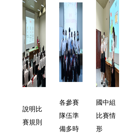
各參賽
國中組
說明比
隊伍準
比賽情
賽規則
備多時
形