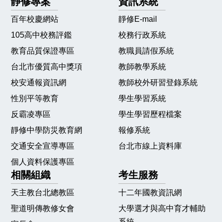
靜修專案
資訊系統
百年校慶網站
靜修E-mail
105高中校務評鑑
校務行政系統
教育品質保證專區
教職員請假系統
台北市優質高中獎項
教師教學系統
校安通報資訊網
教師校外研習登錄系統
性別平等教育
學生學習系統
反霸凌專區
學生學習歷程檔案
靜修中學防災教育網
報修系統
交通安全宣導專區
台北市線上資料庫
個人資料保護專區
相關組織
考生服務
天主教台北總教區
十二年國教資訊網
聖道明傳教修女會
大學選才與高中育才輔助
系統