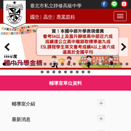
臺北市私立靜修高級中學
|
|
國中
高中
專業群科
Togg
navig
輔導室單位資料
輔導室介紹
最新消息