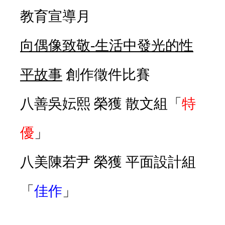
教育宣導月
向偶像致敬-生活中發光的性
平故事
創作徵件比賽
八善吳妘熙 榮獲 散文組「
特
優
」
八美陳若尹 榮獲 平面設計組
「
佳作
」