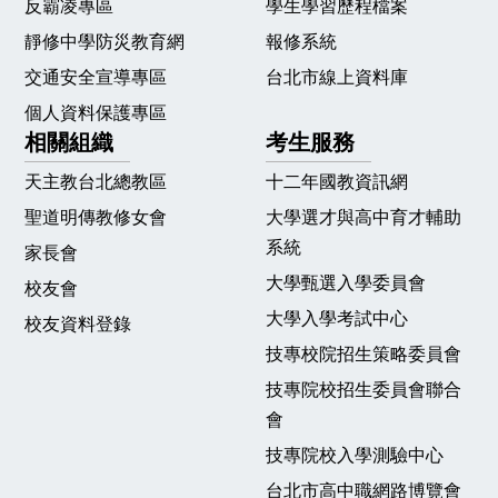
反霸凌專區
學生學習歷程檔案
靜修中學防災教育網
報修系統
交通安全宣導專區
台北市線上資料庫
個人資料保護專區
相關組織
考生服務
天主教台北總教區
十二年國教資訊網
聖道明傳教修女會
大學選才與高中育才輔助
系統
家長會
大學甄選入學委員會
校友會
大學入學考試中心
校友資料登錄
技專校院招生策略委員會
技專院校招生委員會聯合
會
技專院校入學測驗中心
台北市高中職網路博覽會