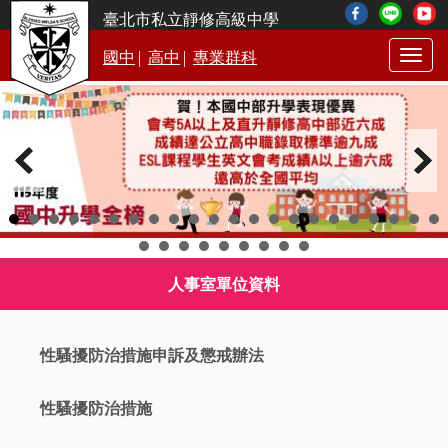
臺北市私立靜修高級中學
|
|
國中
高中
專業群科
Togg
navig
人事室單位資料
性騷擾防治措施申訴及懲戒辦法
性騷擾防治措施