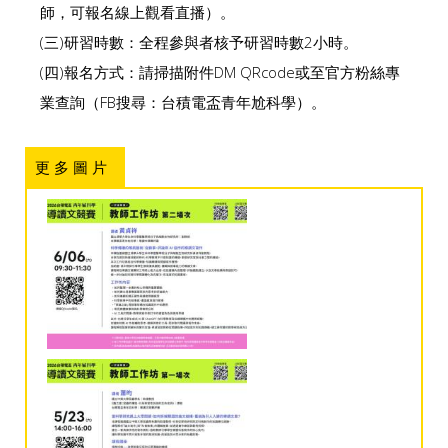
師，可報名線上觀看直播）。
(三)研習時數：全程參與者核予研習時數2小時。
(四)報名方式：請掃描附件DM QRcode或至官方粉絲專
業查詢（FB搜尋：台積電盃青年尬科學）。
更 多 圖 片