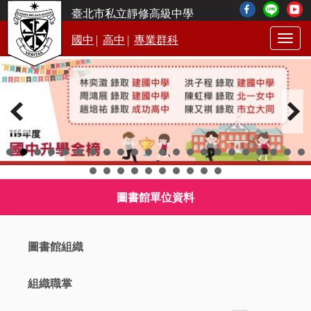
臺北市私立靜修高級中學
|
|
國中
高中
專業群科
Togg
navig
圖書館單位資料
圖書館組織
組織職掌