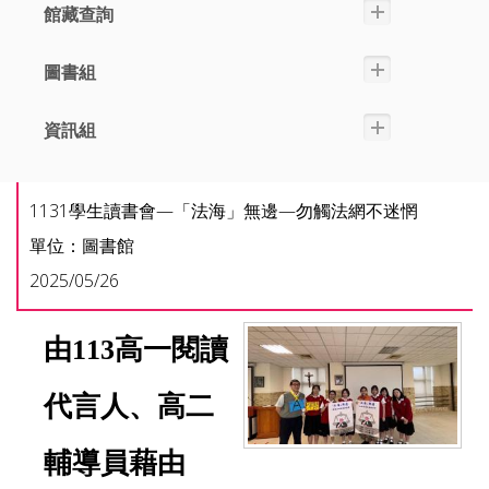
館藏查詢
圖書組
資訊組
1131學生讀書會—「法海」無邊—勿觸法網不迷惘
單位：圖書館
2025/05/26
由113高一閱讀
代言人、高二
輔導員藉由