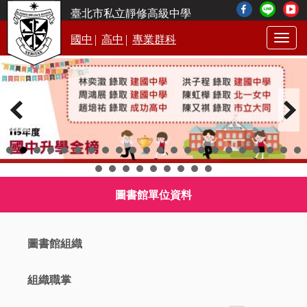
臺北市私立靜修高級中學
|
|
國中
高中
專業群科
Togg
navig
圖書館單位資料
圖書館組織
組織職掌