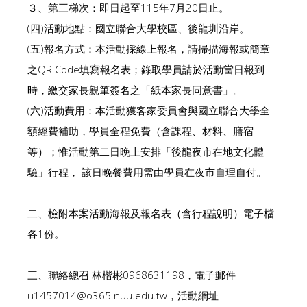
３、第三梯次：即日起至115年7月20日止。
(四)活動地點：國立聯合大學校區、後龍圳沿岸。
(五)報名方式：本活動採線上報名，請掃描海報或簡章
之QR Code填寫報名表；錄取學員請於活動當日報到
時，繳交家長親筆簽名之「紙本家長同意書」。
(六)活動費用：本活動獲客家委員會與國立聯合大學全
額經費補助，學員全程免費（含課程、材料、膳宿
等）；惟活動第二日晚上安排「後龍夜市在地文化體
驗」行程， 該日晚餐費用需由學員在夜市自理自付。
二、檢附本案活動海報及報名表（含行程說明）電子檔
各1份。
三、聯絡總召 林楷彬0968631198，電子郵件
u1457014@o365.nuu.edu.tw，活動網址