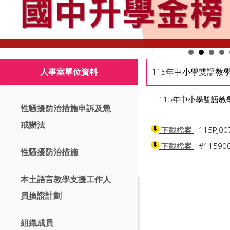
人事室單位資料
115年中小學雙語教
115年中小學雙語
性騷擾防治措施申訴及懲
戒辦法
- 115PJ0
下載檔案
- #115900
下載檔案
性騷擾防治措施
本土語言教學支援工作人
員換證計劃
組織成員