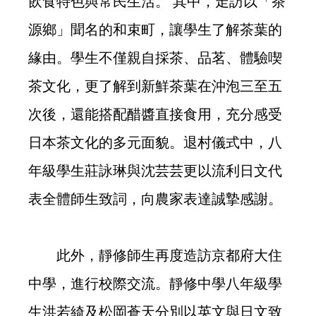
飲食特色與常民生活。 其中，走訪以「茶
源鄉」聞名的和束町，讓學生了解茶葉的
緣由。學生不僅親自採茶、品茗、體驗喫
茶文化，更了解到新鮮茶葉在沖泡三至五
次後，還能搭配醋醬直接食用，充分感受
日本茶文化的多元面貌。退村儀式中，八
年級學生莊詠琳與沈芸芸更以流利日文代
表全體師生致詞，向農家表達誠摯感謝。
此外，靜修師生再度造訪京都府大住
中學，進行校際交流。靜修中學八年級學
生洪若綺及松岡蒼天分別以英文與日文致