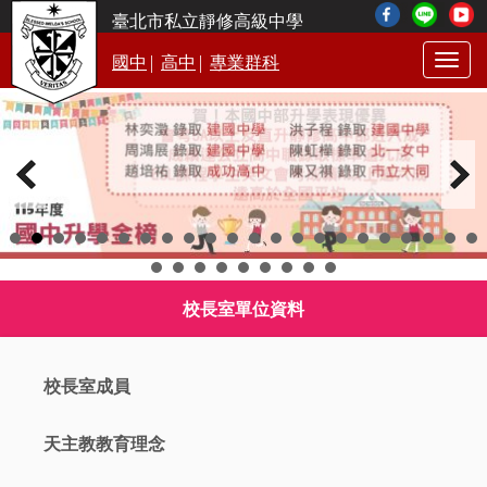
臺北市私立靜修高級中學
|
|
國中
高中
專業群科
Togg
navig
校長室單位資料
校長室成員
天主教教育理念