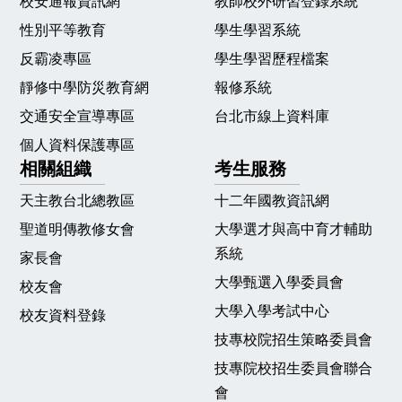
校安通報資訊網
教師校外研習登錄系統
性別平等教育
學生學習系統
反霸凌專區
學生學習歷程檔案
靜修中學防災教育網
報修系統
交通安全宣導專區
台北市線上資料庫
個人資料保護專區
相關組織
考生服務
天主教台北總教區
十二年國教資訊網
聖道明傳教修女會
大學選才與高中育才輔助
系統
家長會
大學甄選入學委員會
校友會
大學入學考試中心
校友資料登錄
技專校院招生策略委員會
技專院校招生委員會聯合
會