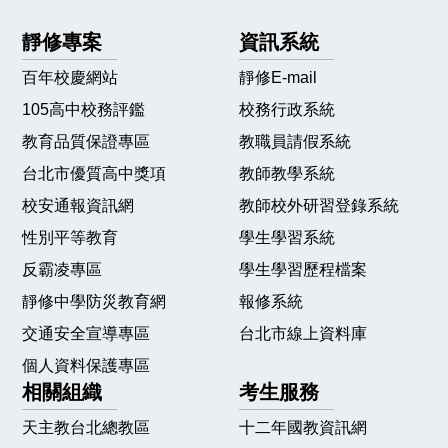
靜修專案
資訊系統
百年校慶網站
靜修E-mail
105高中校務評鑑
校務行政系統
教育品質保證專區
教職員請假系統
台北市優質高中獎項
教師教學系統
校安通報資訊網
教師校外研習登錄系統
性別平等教育
學生學習系統
反霸凌專區
學生學習歷程檔案
靜修中學防災教育網
報修系統
交通安全宣導專區
台北市線上資料庫
個人資料保護專區
相關組織
考生服務
天主教台北總教區
十二年國教資訊網