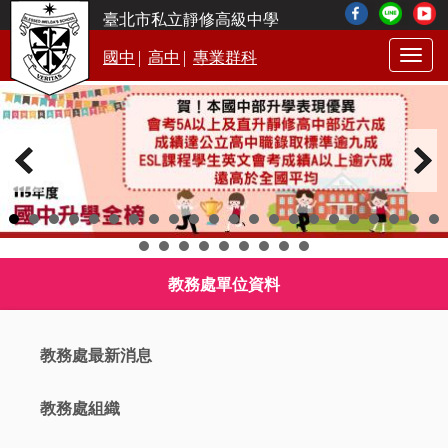
臺北市私立靜修高級中學
|
|
國中
高中
專業群科
Togg
navig
教務處單位資料
教務處最新消息
教務處組織