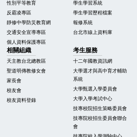
性別平等教育
學生學習系統
反霸凌專區
學生學習歷程檔案
靜修中學防災教育網
報修系統
交通安全宣導專區
台北市線上資料庫
個人資料保護專區
相關組織
考生服務
天主教台北總教區
十二年國教資訊網
聖道明傳教修女會
大學選才與高中育才輔助
系統
家長會
大學甄選入學委員會
校友會
大學入學考試中心
校友資料登錄
技專校院招生策略委員會
技專院校招生委員會聯合
會
技專院校入學測驗中心