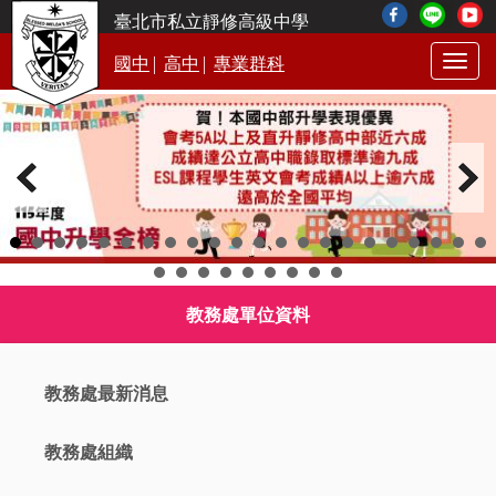
臺北市私立靜修高級中學
|
|
國中
高中
專業群科
Togg
navig
教務處單位資料
教務處最新消息
教務處組織